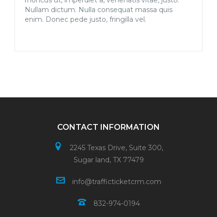
rhoncus ut, imperdiet a, venenatis vitae, justo.
Nullam dictum. Nulla consequat massa quis
enim. Donec pede justo, fringilla vel.
CONTACT INFORMATION
2245 Texas Drive, Suite 300,
Sugar land, TX 77479
info@trafficticketcrm.com
832-974-0194