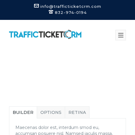
info@trafficticketcrm.com
832-974-0194
BUILDER
OPTIONS
RETINA
Maecenas dolor est, interdum smod eu,
accumsan posuere nisl. Namsed iaculis massa,